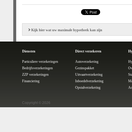
Kijk hier wat uw maximale hypotheek kan zijn
Diensten
Direct verzekeren
Hy
Particuliere verzekeringen
Autoverzekering
Hy
Bedrijfsverzekeringen
Gezinspakket
Ov
ZZP verzekeringen
Uitvaartverzekering
St
Financiering
Inboedelverzekering
Ma
Opstalverzekering
Ac
Copyright © 2026