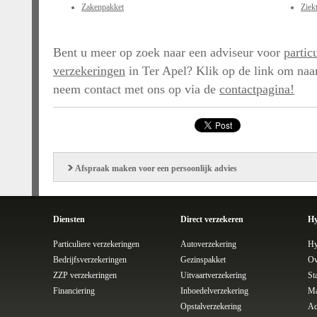
Zakenpakket
Ziek
Bent u meer op zoek naar een adviseur voor
partic
verzekeringen
in Ter Apel? Klik op de link om naar
neem contact met ons op via de
contactpagina!
Afspraak maken voor een persoonlijk advies
Diensten
Direct verzekeren
Hy
Particuliere verzekeringen
Autoverzekering
Hy
Bedrijfsverzekeringen
Gezinspakket
Ov
ZZP verzekeringen
Uitvaartverzekering
St
Financiering
Inboedelverzekering
Ma
Opstalverzekering
Ac