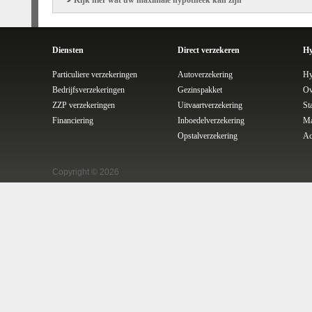
Kijk hier wat uw maximale hypotheek kan zijn
Diensten
Direct verzekeren
Hy
Particuliere verzekeringen
Autoverzekering
Hy
Bedrijfsverzekeringen
Gezinspakket
Ov
ZZP verzekeringen
Uitvaartverzekering
St
Financiering
Inboedelverzekering
Ma
Opstalverzekering
Ac
Copyright © 2026