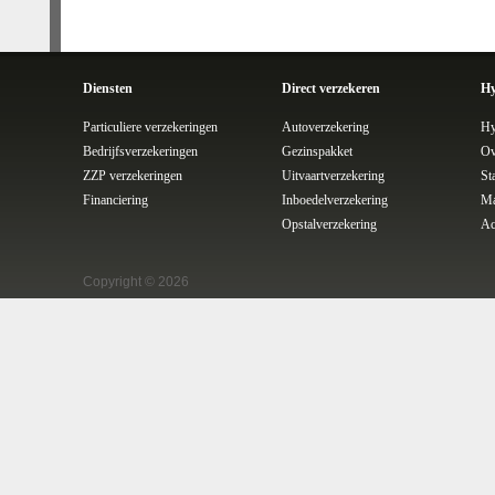
Diensten
Direct verzekeren
Hy
Particuliere verzekeringen
Autoverzekering
Hy
Bedrijfsverzekeringen
Gezinspakket
Ov
ZZP verzekeringen
Uitvaartverzekering
St
Financiering
Inboedelverzekering
Ma
Opstalverzekering
Ac
Copyright © 2026