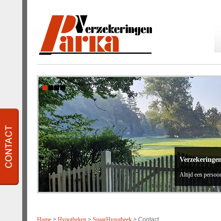
Verzekeringe
Altijd een persoon
Home
>
Hypotheken
>
SpaarHypotheek
> Contact