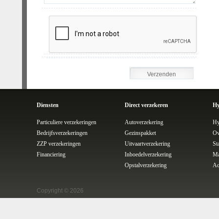
Diensten
Direct verzekeren
Hy
Particuliere verzekeringen
Autoverzekering
Hy
Bedrijfsverzekeringen
Gezinspakket
Ov
ZZP verzekeringen
Uitvaartverzekering
St
Financiering
Inboedelverzekering
Ma
Opstalverzekering
Ac
Copyright © 2026